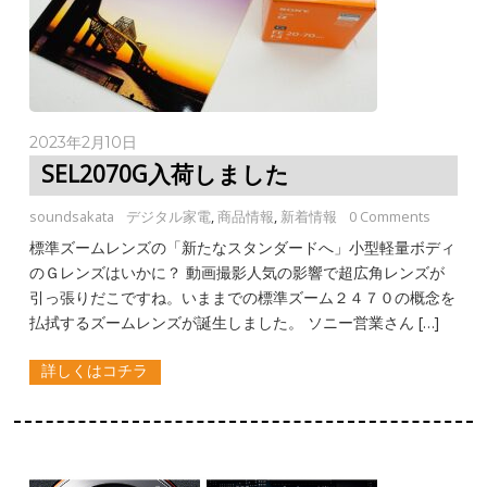
2023年2月10日
SEL2070G入荷しました
soundsakata
デジタル家電
,
商品情報
,
新着情報
0 Comments
標準ズームレンズの「新たなスタンダードへ」小型軽量ボディ
のＧレンズはいかに？ 動画撮影人気の影響で超広角レンズが
引っ張りだこですね。いままでの標準ズーム２４７０の概念を
払拭するズームレンズが誕生しました。 ソニー営業さん […]
詳しくはコチラ