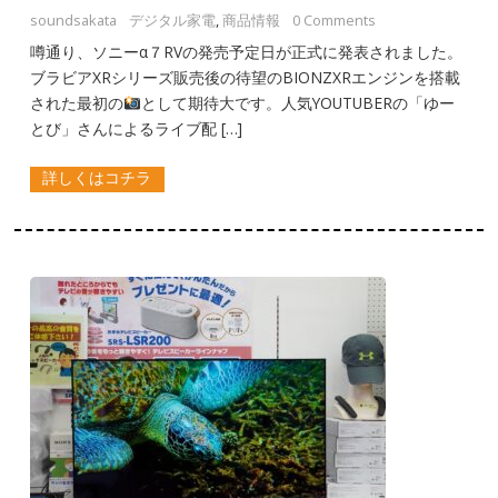
soundsakata
デジタル家電
,
商品情報
0 Comments
噂通り、ソニーα７RVの発売予定日が正式に発表されました。
ブラビアXRシリーズ販売後の待望のBIONZXRエンジンを搭載
された最初の
として期待大です。人気YOUTUBERの「ゆー
とび」さんによるライブ配 […]
詳しくはコチラ