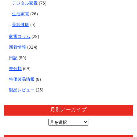
デジタル家電
(75)
生活家電
(26)
美容健康
(5)
家電コラム
(28)
新着情報
(324)
日記
(80)
未分類
(69)
特価製品情報
(8)
製品レビュー
(25)
月別アーカイブ
月
別
ア