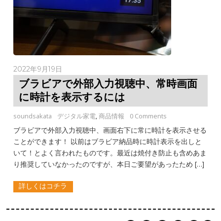
2022年9月19日
ブラビアで外部入力視聴中、常時画面
に時計を表示するには
soundsakata
デジタル家電
,
商品情報
0 Comments
ブラビアで外部入力視聴中、画面右下に常に時計を表示させる
ことができます！ 以前はブラビア納品時に時計表示を出しと
いて！とよく言われたものです。最近は焼付き防止も含めあま
り推奨していなかったのですが、本日ご要望があったため […]
詳しくはコチラ