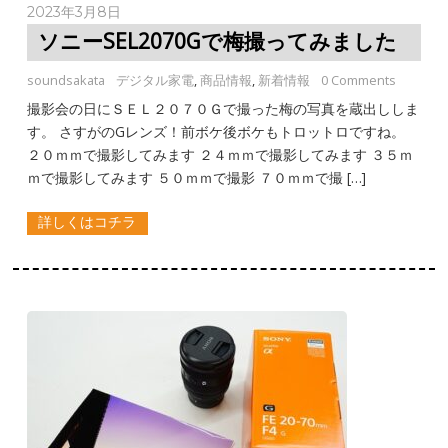
2023年3月8日
ソニーSEL2070Gで梅撮ってみました
soundsakata
デジタル家電
,
商品情報
,
新着情報
0 Comments
撮影会の日にＳＥＬ２０７０Ｇで撮った梅の写真を蔵出ししま
す。 さすがのGレンズ！前ボケ後ボケもトロットロですね。
２０ｍｍで撮影してみます ２４ｍｍで撮影してみます ３５ｍ
ｍで撮影してみます ５０ｍｍで撮影 ７０ｍｍで撮 […]
詳しくはコチラ