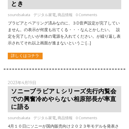
とき
soundsakata
デジタル家電
,
商品情報
0 Comments
ブラビアとペアリング済みなのに、３D音声設定が完了してい
ません。の表示が何度も出てくる・・・なんとかしたい。 設
定を完了したいが本体の電源を入れてください。が繰り返し表
示されてそれ以上画面が進まないというご […]
詳しくはコチラ
2023年4月19日
ソニーブラビアＬシリーズ先行内覧会
での興奮冷めやらない相原部長が率直
に語る
soundsakata
デジタル家電
,
商品情報
0 Comments
4月１０日にソニーが国内販売向け２０２３年モデルを発表さ