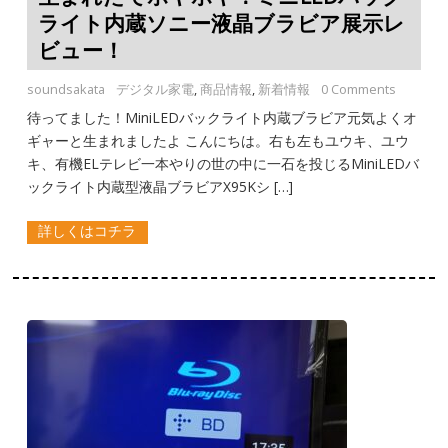
ライト内蔵ソニー液晶ブラビア展示レ
ビュー！
soundsakata
デジタル家電
,
商品情報
,
新着情報
0 Comments
待ってました！MiniLEDバックライト内蔵ブラビア元気よくオ
ギャーと生まれましたよ こんにちは。右も左もユウキ、ユウ
キ、有機ELテレビ一本やりの世の中に一石を投じるMiniLEDバ
ックライト内蔵型液晶ブラビアX95Kシ […]
詳しくはコチラ