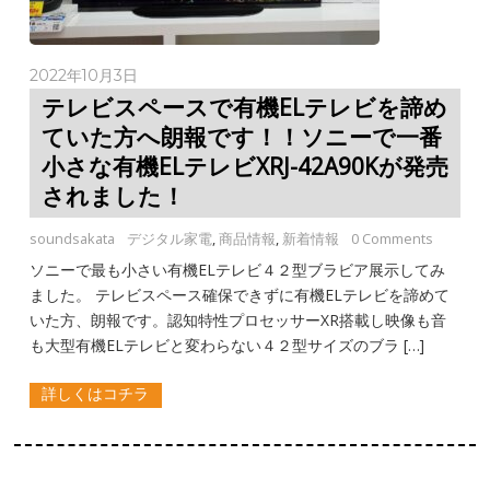
2022年10月3日
テレビスペースで有機ELテレビを諦め
ていた方へ朗報です！！ソニーで一番
小さな有機ELテレビXRJ-42A90Kが発売
されました！
soundsakata
デジタル家電
,
商品情報
,
新着情報
0 Comments
ソニーで最も小さい有機ELテレビ４２型ブラビア展示してみ
ました。 テレビスペース確保できずに有機ELテレビを諦めて
いた方、朗報です。認知特性プロセッサーXR搭載し映像も音
も大型有機ELテレビと変わらない４２型サイズのブラ […]
詳しくはコチラ