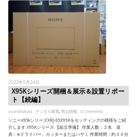
2022年9月24日
X95Kシリーズ開梱＆展示＆設置リポー
ト【続編】
soundsakata
デジタル家電
,
商品情報
0 Comments
ソニーx95kシリーズXRJ-65X95Kをセッティングの模様をご紹
介します X95Kシリーズ 【組立準備】 作業人数：２名 道
具：⊕ドライバー、カッターまたはハサミ 作業時間：約３０分