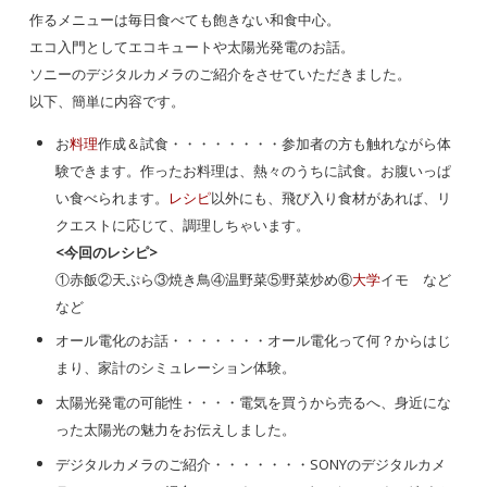
作るメニューは毎日食べても飽きない和食中心。
エコ入門としてエコキュートや太陽光発電のお話。
ソニーのデジタルカメラのご紹介をさせていただきました。
以下、簡単に内容です。
お
料理
作成＆試食・・・・・・・・参加者の方も触れながら体
験できます。作ったお料理は、熱々のうちに試食。お腹いっぱ
い食べられます。
レシピ
以外にも、飛び入り食材があれば、リ
クエストに応じて、調理しちゃいます。
<今回のレシピ>
①赤飯②天ぷら③焼き鳥④温野菜⑤野菜炒め⑥
大学
イモ など
など
オール電化のお話・・・・・・・オール電化って何？からはじ
まり、家計のシミュレーション体験。
太陽光発電の可能性・・・・電気を買うから売るへ、身近にな
った太陽光の魅力をお伝えしました。
デジタルカメラのご紹介・・・・・・・SONYのデジタルカメ