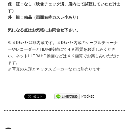
保 証：なし（映像チェック済、店内にて試聴していただけま
す）
外 観：備品（画面右枠カスレ小あり）
気になる点はお気軽にお問合せ下さい。
※４Kﾁｭｰﾅｰは非内蔵です。４Kﾁｭｰﾅｰ内蔵のケーブルチューナ
ーやレコーダーとHDMI接続にて４Ｋ画質をお楽しみくださ
い。ネットULTRAHD動画などは４Ｋ画質でお楽しみいただけ
ます。
※写真の人形とネックスピーカーなどは別売りです
Pocket