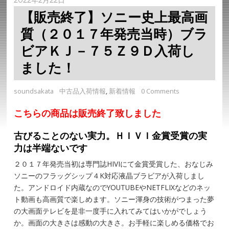
【販売終了】ソニー史上最高画
質（２０１７年発売当時）ブラ
ビアＫＪ－７５Ｚ９Ｄ入荷し
ました！
soundsakata
中古品入荷情報
,
新着情報
0 Comments
こちらの商品は販売終了致しました
古びることのない実力。ＨＩＶＩ金賞受賞の実
力は半端ないです
２０１７年発売当初は専門誌HIVIにて金賞受賞した、おなじみ
ソニーのフラッグシップ４K対応液晶ブラビアが入荷しまし
た。アンドロイド内蔵なのでYOUTUBEやNETFLIXなどのネッ
ト動画も高画質で楽しめます。ソニー渾身の技術がつまった夢
の大画面テレビを是非一度手に入れてみてはいかがでしょう
か。画面の大きさは感動の大きさ。お手軽に楽しめる価格でお