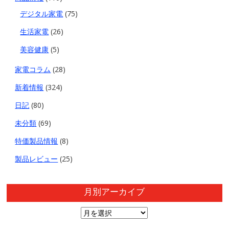
デジタル家電
(75)
生活家電
(26)
美容健康
(5)
家電コラム
(28)
新着情報
(324)
日記
(80)
未分類
(69)
特価製品情報
(8)
製品レビュー
(25)
月別アーカイブ
月
別