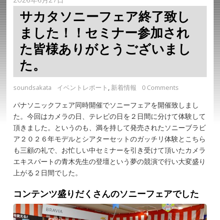
サカタソニーフェア終了致し
ました！！セミナー参加され
た皆様ありがとうございまし
た。
soundsakata
イベントレポート
,
新着情報
0 Comments
パナソニックフェア同時開催でソニーフェアを開催致しまし
た。今回はカメラの日、テレビの日を２日間に分けて体験して
頂きました。というのも、満を持して発売されたソニーブラビ
ア２０２６年モデルとシアターセットのガッチリ体験とこちら
も三顧の礼で、お忙しい中セミナーを引き受けて頂いたカメラ
エキスパートの青木先生の登壇という夢の競演で行い大変盛り
上がる２日間でした。
コンテンツ盛りだくさんのソニーフェアでした