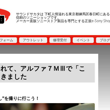
サウンドサカタは 下町人情溢れる東京都練馬区春日町にある
信頼のソニーショップです。
メーカー直販ソニーストア製品を専門とする正規e-Sony Sh
フォーム
アウトレット
修理受付
イベント
ブログ
われて、アルファ７ＭⅢで「こ
てきました
し”を撮りに行こう！