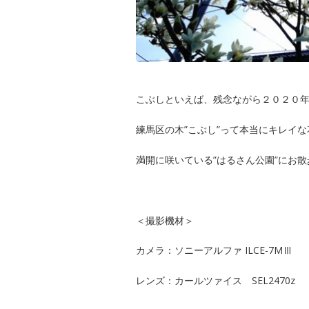
こぶしといえば、残念ながら２０２０
練馬区の木”こぶし”って本当にキレイ
満開に咲いている”はるさん公園”にお
＜撮影機材＞
カメラ：ソニーアルファ ILCE-7MⅢ
レンズ：カールツァイス SEL2470z