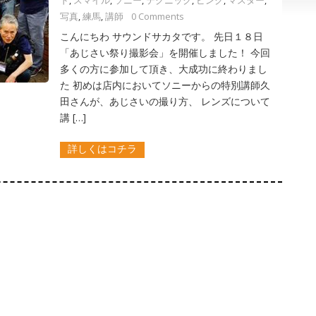
ド
,
スマイル
,
ソニー
,
テクニック
,
ピンク
,
マスター
,
写真
,
練馬
,
講師
0 Comments
こんにちわ サウンドサカタです。 先日１８日
「あじさい祭り撮影会」を開催しました！ 今回
多くの方に参加して頂き、大成功に終わりまし
た 初めは店内においてソニーからの特別講師久
田さんが、あじさいの撮り方、 レンズについて
講 […]
詳しくはコチラ