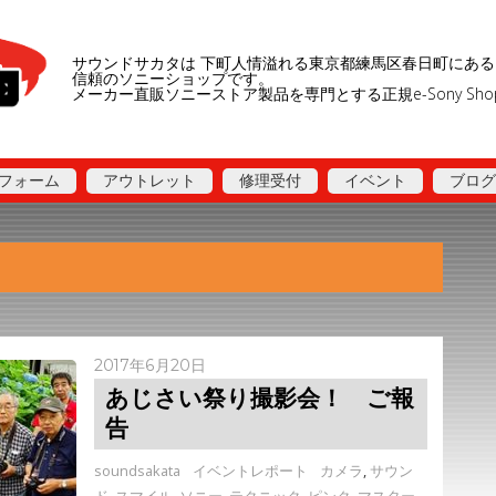
サウンドサカタは 下町人情溢れる東京都練馬区春日町にある
信頼のソニーショップです。
メーカー直販ソニーストア製品を専門とする正規e-Sony Sh
フォーム
アウトレット
修理受付
イベント
ブログ
2017年6月20日
あじさい祭り撮影会！ ご報
告
soundsakata
イベントレポート
カメラ
,
サウン