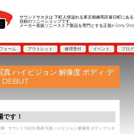
サウンドサカタは 下町人情溢れる東京都練馬区春日町にある
信頼のソニーショップです。
メーカー直販ソニーストア製品を専門とする正規e-Sony Sh
フォーム
アウトレット
修理受付
イベント
ブログ
 写真 ハイビジョン 解像度 ボディ デ
 DEBUT
場です！
情報
サウンド CMOS 動画 写真 ハイビジョン 解像度 ボディ デジタ