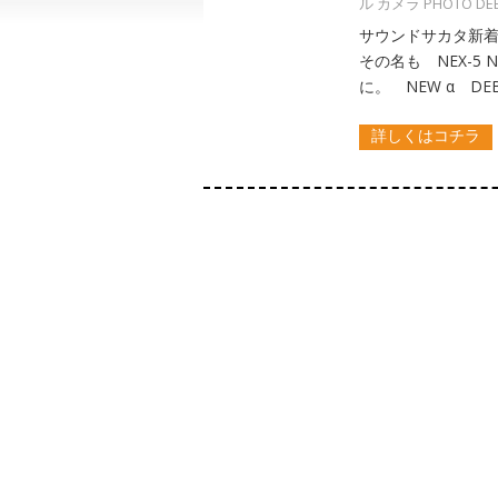
ル カメラ PHOTO DE
サウンドサカタ新着
その名も NEX-5
に。 NEW α DE
詳しくはコチラ