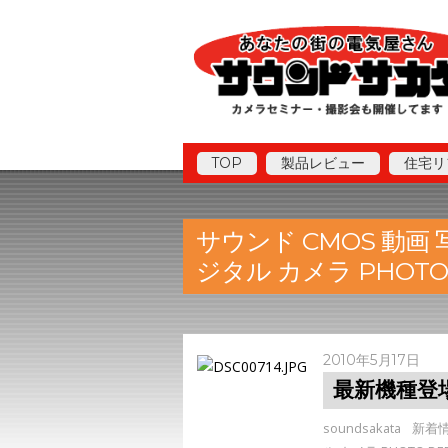
TOP
製品レビュー
住宅リ
サウンド CMOS 動画
ジタル カメラ PHOTO
2010年5月17日
最新機種登
soundsakata
新着