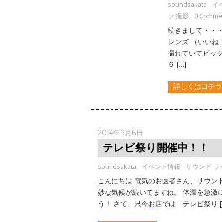
soundsakata
イ
ァ 撮影
0 Comme
続きまして・・・
レンズ （いい
撮れていてビック
６ […]
詳しくはコチ
2014年9月6日
テレビ祭り開催中！！
soundsakata
イベント情報
サウンド ラ
こんにちは 電気のお医者さん、サウン
妙な気候が続いてますね。 体温を急激
う！ さて、只今お店では テレビ祭り [