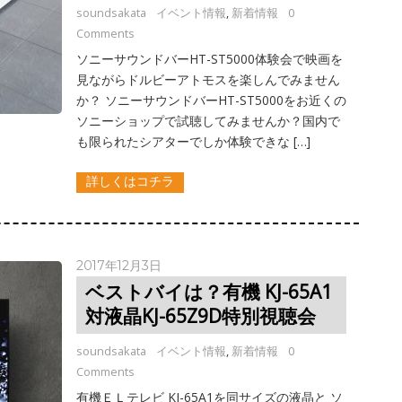
soundsakata
イベント情報
,
新着情報
0
Comments
ソニーサウンドバーHT-ST5000体験会で映画を
見ながらドルビーアトモスを楽しんでみません
か？ ソニーサウンドバーHT-ST5000をお近くの
ソニーショップで試聴してみませんか？国内で
も限られたシアターでしか体験できな […]
詳しくはコチラ
2017年12月3日
ベストバイは？有機 KJ-65A1
対液晶KJ-65Z9D特別視聴会
soundsakata
イベント情報
,
新着情報
0
Comments
有機ＥＬテレビ KJ-65A1を同サイズの液晶と ソ