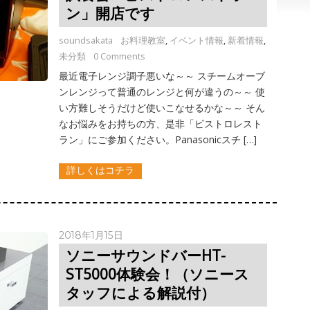
ン」開店です
soundsakata
お料理教室
,
イベント情報
,
新着情報
,
未分類
0 Comments
最近電子レンジ調子悪いな～～ スチームオーブ
ンレンジって普通のレンジと何が違うの～～ 使
い方難しそうだけど使いこなせるかな～～ そん
なお悩みをお持ちの方、是非「ビストロレスト
ラン」にご参加ください。Panasonicスチ […]
詳しくはコチラ
2018年1月15日
ソニーサウンドバーHT-
ST5000体験会！（ソニース
タッフによる解説付）