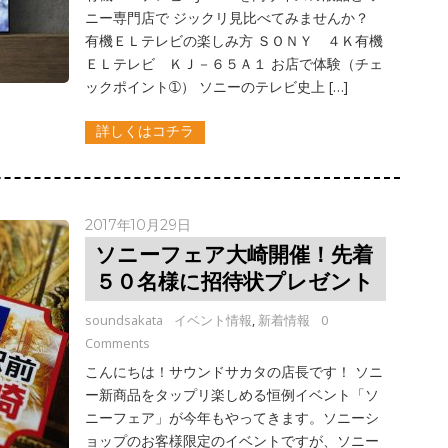
ニー専門店で ジックリ見比べてみませんか？
有機ＥＬテレビの楽しみ方 ＳＯＮＹ ４Ｋ有機
ＥＬテレビ ＫＪ－６５Ａ１ お店で体験（チェ
ックポイント➀） ソニーのテレビ史上 […]
詳しくはコチラ
2017年10月29日
ソニーフェア大崎開催！先着
５０名様に招待状プレゼント
soundsakata
イベント情報
,
新着情報
0
Comments
こんにちは！サウンドサカタの店長です！ ソニ
ー新商品をタップリ楽しめる恒例イベント「ソ
ニーフェア」が今年もやってきます。ソニーシ
ョップのお客様限定のイベントですが、ソニー