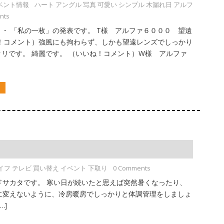
ベント情報
ハート アングル 写真 可愛い シンプル 木漏れ日 アルフ
nts
・ 「私の一枚」の発表です。 T様 アルファ６０００ 望遠
ね！コメント）強風にも拘わらず、しかも望遠レンズでしっかり
リです。 綺麗です。 （いいね！コメント）W様 アルファ
ラ
イフ テレビ 買い替え イベント 下取り
0 Comments
ドサカタです。 寒い日が続いたと思えば突然暑くなったり、
に変えないように、冷房暖房でしっかりと体調管理をしましょ
…]