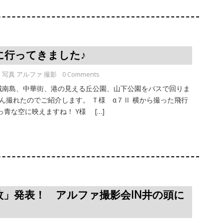
に行ってきました♪
写真 アルファ 撮影
0 Comments
で城南島、中華街、港の見える丘公園、山下公園をバスで回りま
ん撮れたのでご紹介します。 Ｔ様 α７Ⅱ 横から撮った飛行
青な空に映えますね！ Y様 […]
枚」発表！ アルファ撮影会IN井の頭に